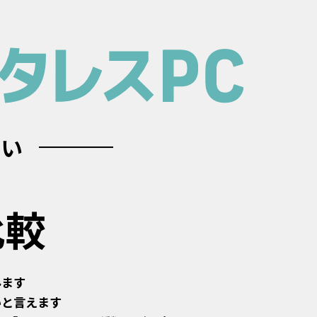
違い
比較
みます
いと言えます