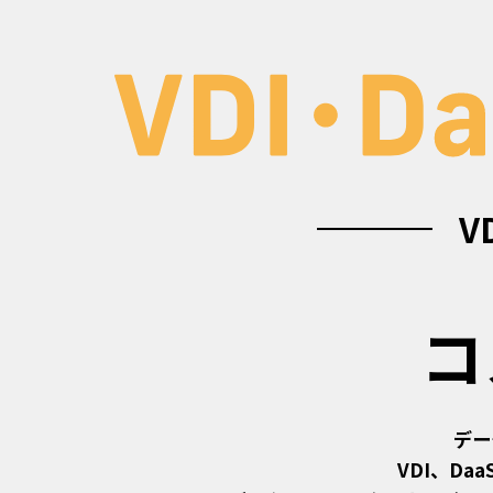
V
コ
デー
VDI、D