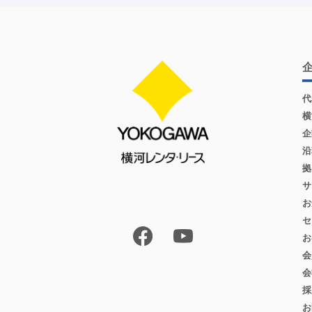
代
横
企
沿
拠
サ
お
セ
お
会
会
採
お