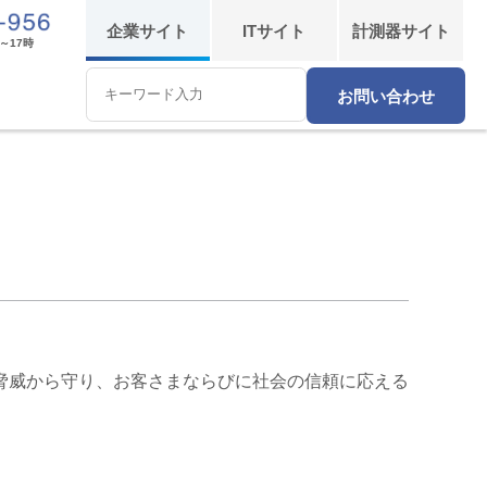
企業
サイト
IT
サイト
計測器
サイト
～17時
お問い合わせ
Conduct
a
search
脅威から守り、お客さまならびに社会の信頼に応える