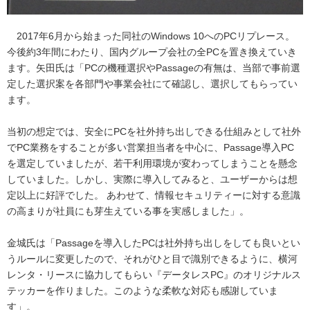
2017年6月から始まった同社のWindows 10へのPCリプレース。
今後約3年間にわたり、国内グループ会社の全PCを置き換えていき
ます。矢田氏は「PCの機種選択やPassageの有無は、当部で事前選
定した選択案を各部門や事業会社にて確認し、選択してもらってい
ます。
当初の想定では、安全にPCを社外持ち出しできる仕組みとして社外
でPC業務をすることが多い営業担当者を中心に、Passage導入PC
を選定していましたが、若干利用環境が変わってしまうことを懸念
していました。しかし、実際に導入してみると、ユーザーからは想
定以上に好評でした。 あわせて、情報セキュリティーに対する意識
の高まりが社員にも芽生えている事を実感しました」。
金城氏は「Passageを導入したPCは社外持ち出しをしても良いとい
うルールに変更したので、それがひと目で識別できるように、横河
レンタ・リースに協力してもらい『データレスPC』のオリジナルス
テッカーを作りました。このような柔軟な対応も感謝していま
す」。