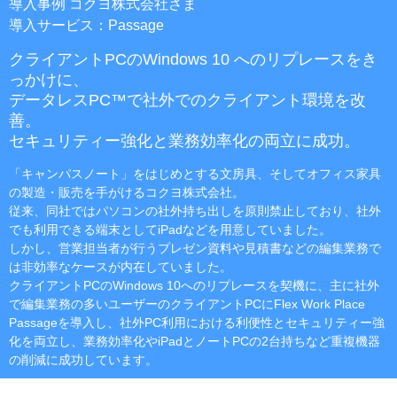
導入事例 コクヨ株式会社さま
導入サービス：Passage
クライアントPCのWindows 10 へのリプレースをき
っかけに、
データレスPC™で社外でのクライアント環境を改
善。
セキュリティー強化と業務効率化の両立に成功。
「キャンパスノート」をはじめとする文房具、そしてオフィス家具
の製造・販売を手がけるコクヨ株式会社。
従来、同社ではパソコンの社外持ち出しを原則禁止しており、社外
でも利用できる端末としてiPadなどを用意していました。
しかし、営業担当者が行うプレゼン資料や見積書などの編集業務で
は非効率なケースが内在していました。
クライアントPCのWindows 10へのリプレースを契機に、主に社外
で編集業務の多いユーザーのクライアントPCにFlex Work Place
Passageを導入し、社外PC利用における利便性とセキュリティー強
化を両立し、業務効率化やiPadとノートPCの2台持ちなど重複機器
の削減に成功しています。