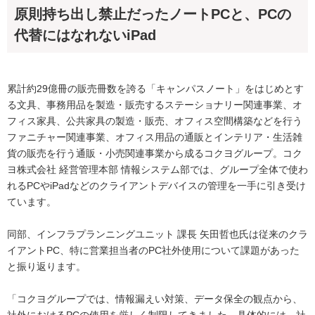
原則持ち出し禁止だったノートPCと、PCの
代替にはなれないiPad
累計約29億冊の販売冊数を誇る「キャンパスノート」をはじめとす
る文具、事務用品を製造・販売するステーショナリー関連事業、オ
フィス家具、公共家具の製造・販売、オフィス空間構築などを行う
ファニチャー関連事業、オフィス用品の通販とインテリア・生活雑
貨の販売を行う通販・小売関連事業から成るコクヨグループ。コク
ヨ株式会社 経営管理本部 情報システム部では、グループ全体で使わ
れるPCやiPadなどのクライアントデバイスの管理を一手に引き受け
ています。
同部、インフラプランニングユニット 課長 矢田哲也氏は従来のクラ
イアントPC、特に営業担当者のPC社外使用について課題があった
と振り返ります。
「コクヨグループでは、情報漏えい対策、データ保全の観点から、
社外におけるPCの使用を厳しく制限してきました。具体的には、社