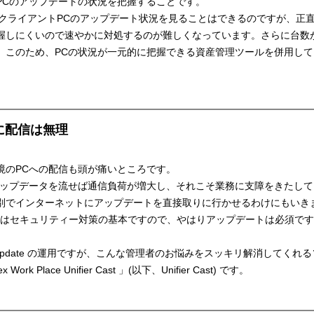
PCのアップデートの状況を把握することです。
、クライアントPCのアップデート状況を見ることはできるのですが、正
握しにくいので速やかに対処するのが難しくなっています。さらに台数
。このため、PCの状況が一元的に把握できる資産管理ツールを併用し
に配信は無理
境のPCへの配信も頭が痛いところです。
のアップデータを流せば通信負荷が増大し、それこそ業務に支障をきたし
別でインターネットにアップデートを直接取りに行かせるわけにもいき
トはセキュリティー対策の基本ですので、やはりアップデートは必須で
s Update の運用ですが、こんな管理者のお悩みをスッキリ解消してく
 Place Unifier Cast 」(以下、Unifier Cast) です。