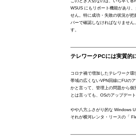
このとき大切なのは、いち早く各
WSUS にもリポート機能があり
せん。特に成功・失敗の状況が把
バーで確認しなければなりません
す。
テレワークPCには実質的
コロナ禍で増加したテレワーク環
帯域の広くないVPN回線にFU
かと言って、管理上の問題から個
とは言っても、OSのアップデー
やや八方ふさがり的な Window
それが横河レンタ・リースの「 Flex Work