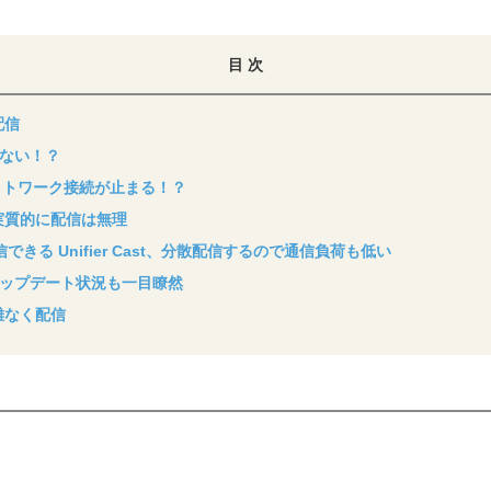
目 次
配信
ない！？
ネットワーク接続が止まる！？
実質的に配信は無理
きる Unifier Cast、分散配信するので通信負荷も低い
ップデート状況も一目瞭然
難なく配信