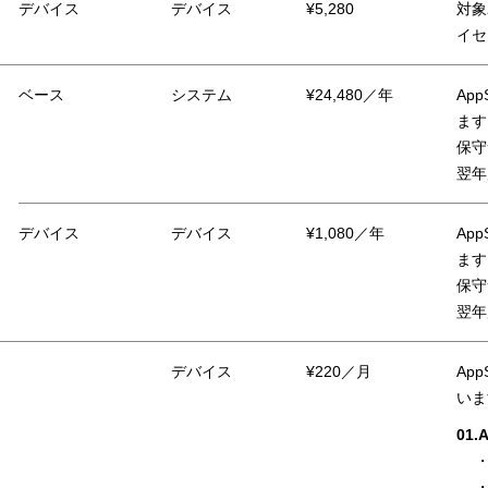
デバイス
デバイス
¥5,280
対象
イセ
ベース
システム
¥24,480／年
Ap
ます
保守
翌年
デバイス
デバイス
¥1,080／年
Ap
ます
保守
翌年
デバイス
¥220／月
Ap
いま
01.