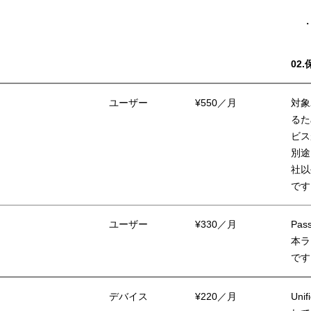
02
ユーザー
¥550／月
対象
るた
ビス
別途
社以
です
ユーザー
¥330／月
Pa
本ラ
です
デバイス
¥220／月
Un