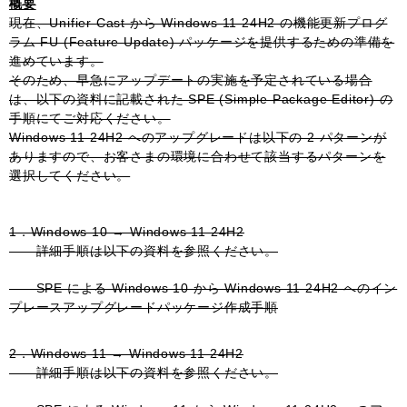
概要
現在、Unifier Cast から Windows 11 24H2 の機能更新プログ
ラム FU (Feature Update) パッケージを提供するための準備を
進めています。
そのため、早急にアップデートの実施を予定されている場合
は、以下の資料に記載された SPE (Simple Package Editor) の
手順にてご対応ください。
Windows 11 24H2 へのアップグレードは以下の 2 パターンが
ありますので、お客さまの環境に合わせて該当するパターンを
選択してください。
1．Windows 10 → Windows 11 24H2
詳細手順は以下の資料を参照ください。
SPE による Windows 10 から Windows 11 24H2 へのイン
プレースアップグレードパッケージ作成手順
2．Windows 11 → Windows 11 24H2
詳細手順は以下の資料を参照ください。