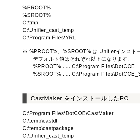
%PROOT%
%SROOT%
C:\tmp
C:\Unifier_cast_temp
C:\Program Files\YRL
※ %PROOT%、%SROOT% は Unifier
デフォルト値はそれぞれ以下になります。
%PROOT% ..... C:\Program Files\DotCOE
%SROOT% ..... C:\Program Files\DotCOE
CastMaker をインストールしたPC
C:\Program Files\DotCOE\CastMaker
C:\temp\castdl
C:\temp\castpackage
C:\Unifier_cast_temp