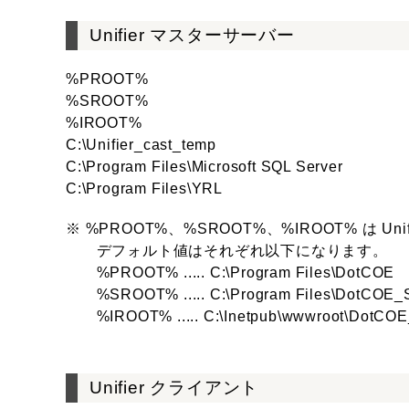
Unifier マスターサーバー
%PROOT%
%SROOT%
%IROOT%
C:\Unifier_cast_temp
C:\Program Files\Microsoft SQL Server
C:\Program Files\YRL
※ %PROOT%、%SROOT%、%IROOT% は 
デフォルト値はそれぞれ以下になります。
%PROOT% ..... C:\Program Files\DotCOE
%SROOT% ..... C:\Program Files\DotCOE
%IROOT% ..... C:\Inetpub\wwwroot\DotCO
Unifier クライアント