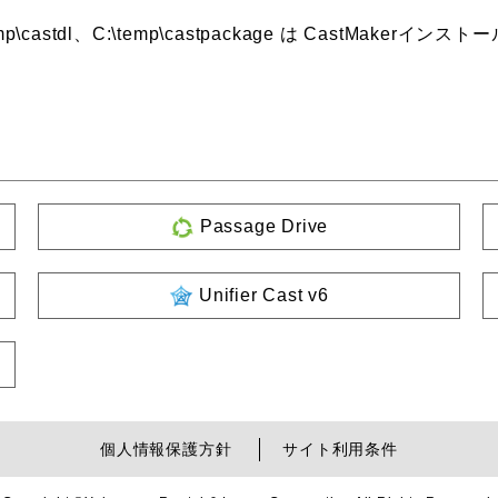
:\temp\castdl、C:\temp\castpackage は CastMake
Passage Drive
Unifier Cast v6
個人情報保護方針
サイト利用条件