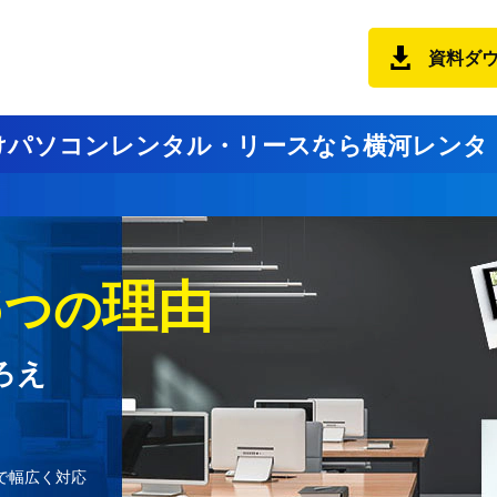
資料ダ
けパソコンレンタル・リースなら
横河レンタ
3
理由
つの
ろえ
で幅広く対応