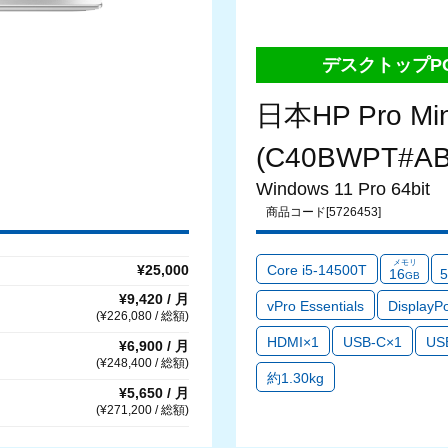
デスクトップP
日本HP Pro Min
(C40BWPT#AB
Windows 11 Pro 64bit
商品コード[5726453]
メモリ
Core i5-14500T
¥25,000
16
5
GB
¥9,420 / 月
vPro Essentials
DisplayP
(¥226,080 / 総額)
HDMI×1
USB-C×1
US
¥6,900 / 月
(¥248,400 / 総額)
約1.30kg
¥5,650 / 月
(¥271,200 / 総額)