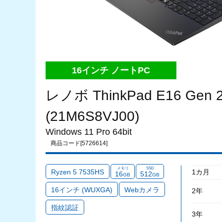
16インチ ノートPC
レノボ ThinkPad E16 Gen 
(21M6S8VJ00)
Windows 11 Pro 64bit
商品コード[5726614]
メモリ
SSD
Ryzen 5 7535HS
1カ月
16
512
GB
GB
16インチ (WUXGA)
Webカメラ
2年
指紋認証
3年