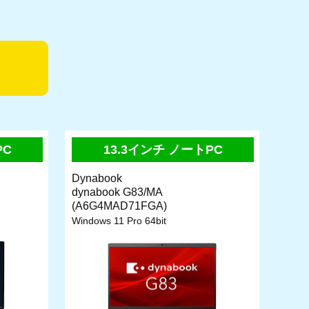
PC
13.3インチ ノートPC
Dynabook
dynabook G83/MA
(A6G4MAD71FGA)
Windows 11 Pro 64bit