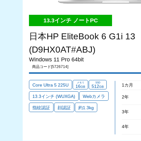
13.3インチ ノートPC
日本HP EliteBook 6 G1i 13
(D9HX0AT#ABJ)
Windows 11 Pro 64bit
商品コード[5726714]
メモリ
SSD
Core Ultra 5 225U
1カ月
16
512
GB
GB
13.3インチ (WUXGA)
Webカメラ
2年
指紋認証
顔認証
約1.3kg
3年
4年