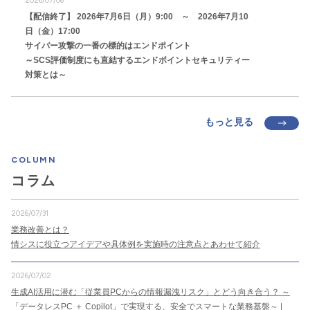
2026/07/06
【配信終了】 2026年7月6日（月）9:00 ～ 2026年7月10
日（金）17:00
サイバー攻撃の一番の標的はエンドポイント
～SCS評価制度にも直結するエンドポイントセキュリティー
対策とは～
もっと見る
COLUMN
コラム
2026/07/31
業務改善とは？
情シスに役立つアイデアや具体例を実施時の注意点とあわせて紹介
2026/07/02
生成AI活用に潜む「従業員PCからの情報漏洩リスク」とどう向き合う？ ～
「データレスPC ＋ Copilot」で実現する、安全でスマートな業務基盤～ |