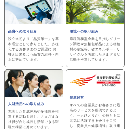
環境への取り組み
品質への取り組み
環境調和型企業を目指しグリー
設立当初より「品質第一」を基
ン調達や無梱包納品による梱包
本理念として参りました。多様
材の削減等、省エネルギー・リ
化するお客さまのご要望に お
サイクルを考慮したさまざまな
答え出来るよう品質の維持・向
活動を推進しています。
上に努めています。
健康経営
人財活用への取り組み
すべての従業員がお客さまに最
高のサービスを提供できるよ
充実した育成体系や多様性を推
う、一人ひとりが、心身ともに
進する活動を通し、さまざまな
元気に活躍できる会社を目指
社員が自ら成長し活躍できる環
し、従業員の健康増進に取り組
境の構築に努めています。