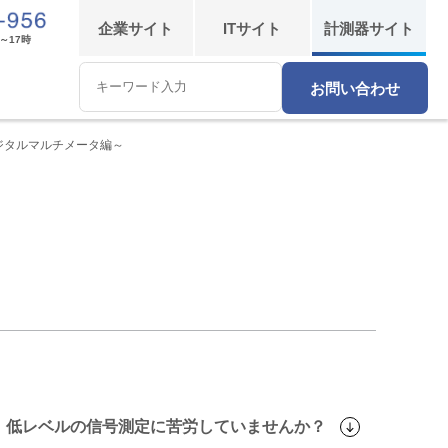
企業
サイト
IT
サイト
計測器
サイト
～17時
お問い合わせ
Conduct
a
search
ジタルマルチメータ編～
低レベルの信号測定に苦労していませんか？