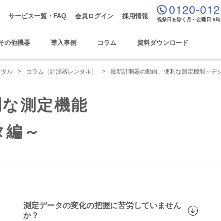
サービス一覧・FAQ
会員ログイン
採用情報
祝祭日を除く月～金曜日 9時
その他機器
導入事例
コラム
資料ダウンロード
ンタル
>
コラム（計測器レンタル）
>
最新計測器の動向、便利な測定機能～デ
利な測定機能
タ編～
測定データの変化の把握に苦労していません
か？