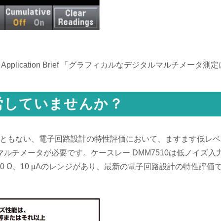
pplication Brief 「グラフィカルなデジタルマルチメー
労していませんか？
長にともない、電子回路設計の特性評価において、ますます低レ
チメータが必要です。ケースレー DMM7510は低ノイズ入力
、10 Ω、10 µAのレンジがあり、最新の電子回路設計の特性