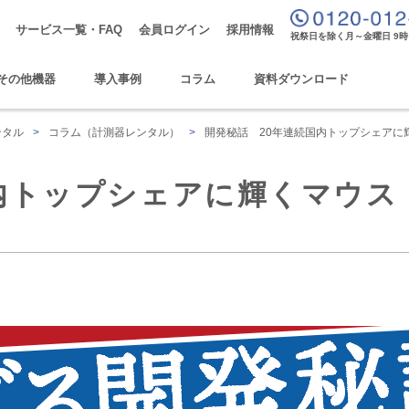
サービス一覧・FAQ
会員ログイン
採用情報
祝祭日を除く月～金曜日 9時
その他機器
導入事例
コラム
資料ダウンロード
ンタル
>
コラム（計測器レンタル）
>
開発秘話 20年連続国内トップシェアに
内トップシェアに輝くマウス