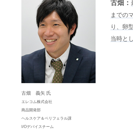
古畑：
までの
り、卵
当時と
古畑 義矢 氏
エレコム株式会社
商品開発部
ヘルスケア＆ペリフェラル課
I/Oデバイスチーム