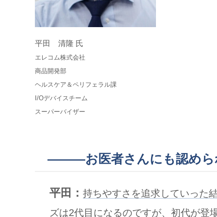
平田 清隆 氏
エレコム株式会社
商品開発部
ヘルスケア＆ペリフェラル課
I/Oデバイスチーム
スーパーバイザー
———お医者さんにも認めら
平田：
持ちやすさを追求していった結
ズは2代目になるのですが、初代が登