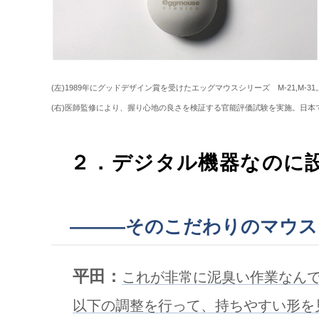
(左)1989年にグッドデザイン賞を受けたエッグマウスシリーズ M-21,M
(右)医師監修により、握り心地の良さを検証する官能評価試験を実施。日本で
２．デジタル機器なのに
———そのこだわりのマウス
平田：
これが非常に泥臭い作業なん
以下の調整を行って、持ちやすい形を