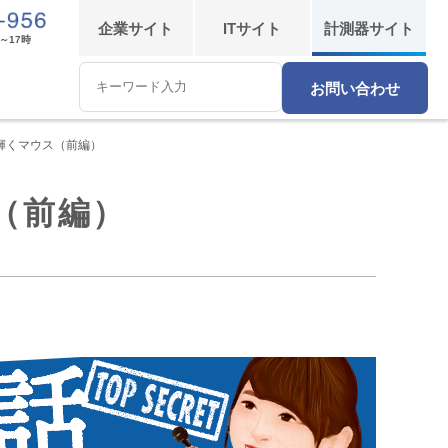
企業
サイト
IT
サイト
計測器
サイト
～17時
お問い合わせ
Conduct
a
search
輝くマウス（前編）
（前編）