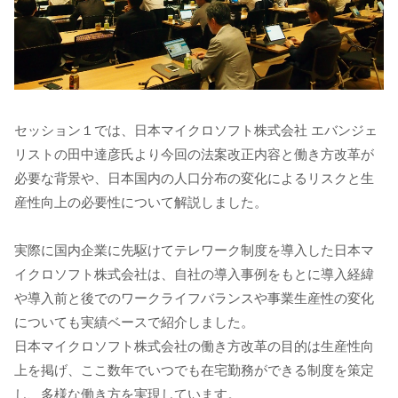
セッション１では、日本マイクロソフト株式会社 エバンジェ
リストの田中達彦氏より今回の法案改正内容と働き方改革が
必要な背景や、日本国内の人口分布の変化によるリスクと生
産性向上の必要性について解説しました。
実際に国内企業に先駆けてテレワーク制度を導入した日本マ
イクロソフト株式会社は、自社の導入事例をもとに導入経緯
や導入前と後でのワークライフバランスや事業生産性の変化
についても実績ベースで紹介しました。
日本マイクロソフト株式会社の働き方改革の目的は生産性向
上を掲げ、ここ数年でいつでも在宅勤務ができる制度を策定
し、多様な働き方を実現しています。