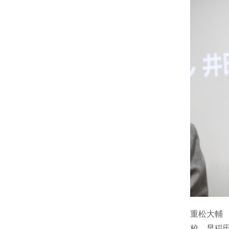
重松大輔 
校、早稲田