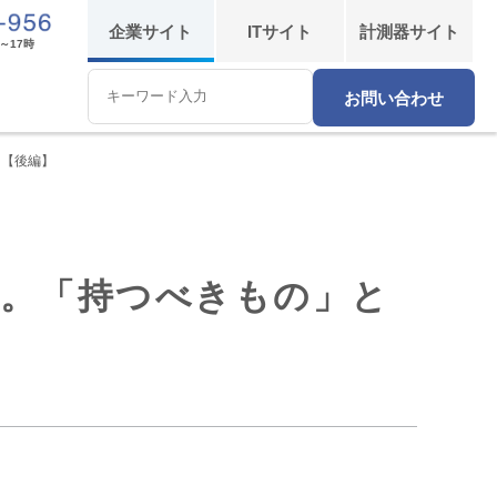
企業
サイト
IT
サイト
計測器
サイト
～17時
お問い合わせ
Conduct
a
search
」【後編】
ル。「持つべきもの」と