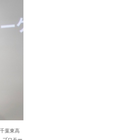
。千葉東高
、プロモー