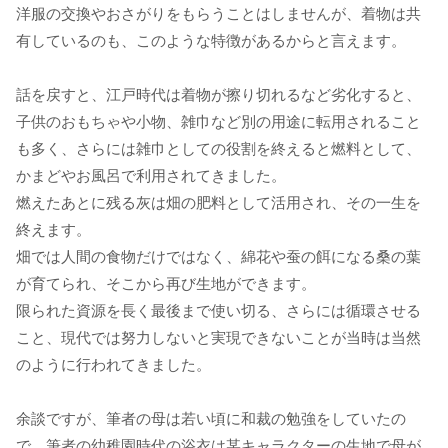
洋服の交換やおさがりをもらうことはしませんが、着物は共
有しているのも、このような特徴があるからと言えます。
話を戻すと、江戸時代は着物が擦り切れるなど劣化すると、
子供のおもちゃや小物、雑巾など別の用途に転用されること
も多く、さらには雑巾としての役割を終えると燃料として、
かまどやお風呂で利用されてきました。
燃えたあとに残る灰は畑の肥料として活用され、その一生を
終えます。
畑では人間の食物だけではなく、綿花や蚕の餌になる桑の葉
が育てられ、そこから再び生地ができます。
限られた資源を長く最後まで使い切る、さらには循環させる
こと、現代では努力しないと実現できないことが当時は当然
のように行われてきました。
余談ですが、筆者の母は若い頃に和裁の勉強をしていたの
で、筆者の幼稚園時代の浴衣は某キャラクターの生地で母が