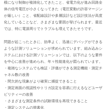
模になり制御が複雑化してきたこと、省電力化が進み回路全
体の信号電圧が小さくなってきた（電圧変動の許容マージン
が厳しい）こと、省配線設計や多層設計など設計技法が高度
化していることなど、さまざまな要因が挙げられます。最近
では、特に電源周りでトラブルも増えてきたそうです。
問題が起こったときに、効率よく、迅速にデバッグができる
ような計測ソリューションが求められています。組み込みシ
ステムにおける計測ソリューションでは、以下のような要件
を中心に改善が進められ、年々性能進化が図られています。
・複雑なシステムでも検証・評価ができる測定機能・測定チ
ャネル数の改善
・間欠的な現象がより確実に捕捉できること
・測定画面の視認性やトリガ設定を容易に行えるなどユーザ
ビリティーの改善
・さまざまな測定条件の試験環境を再現できること
・測定システムの簡素化