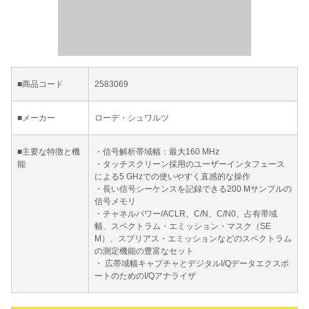
■商品コード
2583069
■メーカー
ローデ・シュワルツ
■主要な特徴と機
・信号解析帯域幅：最大160 MHz
能
・タッチスクリーン採用のユーザーインタフェース
による5 GHzでの使いやすく直感的な操作
・長い信号シーケンスを記録できる200 Mサンプルの
信号メモリ
・チャネルパワー/ACLR、C/N、C/N0、占有帯域
幅、スペクトラム・エミッション・マスク（SE
M）、スプリアス・エミッションなどのスペクトラム
の測定機能の豊富なセット
・ 広帯域幅キャプチャとデジタルI/Qデータエクスポ
ートのためのI/Qアナライザ