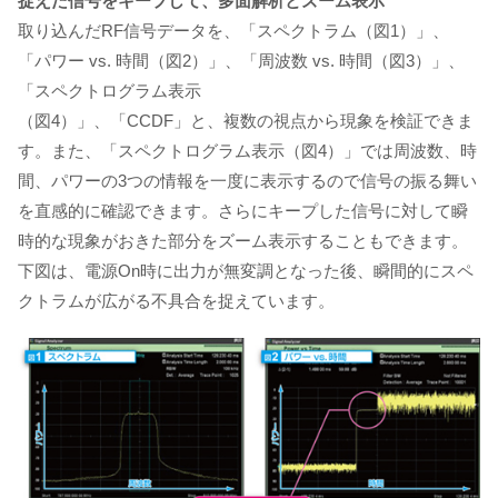
捉えた信号をキープして、多面解析とズーム表示
取り込んだRF信号データを、「スペクトラム（図1）」、
「パワー vs. 時間（図2）」、「周波数 vs. 時間（図3）」、
「スペクトログラム表示
（図4）」、「CCDF」と、複数の視点から現象を検証できま
す。また、「スペクトログラム表示（図4）」では周波数、時
間、パワーの3つの情報を一度に表示するので信号の振る舞い
を直感的に確認できます。さらにキープした信号に対して瞬
時的な現象がおきた部分をズーム表示することもできます。
下図は、電源On時に出力が無変調となった後、瞬間的にスペ
クトラムが広がる不具合を捉えています。