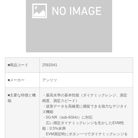
■商品コード
2582041
■メーカー
アンリツ
■主要な特徴と機
・最高水準の基本性能（ダイナミックレンジ、測定
能
精度、測定スピード）
・波形データを高確度に捕捉できる強力なデジタイ
ズ機能
・5G NR（sub-6GHz）に対応
広い測定ダイナミックレンジを生かしたEVM性
能：0.5%未満
EVM測定時にボタン一つでダイナミックレンジを