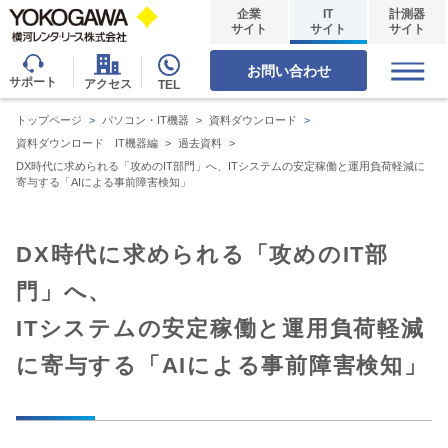
企業
IT
計測器
サイト
サイト
サイト
お問い合わせ
サポート
アクセス
TEL
トップページ
>
パソコン・IT機器
>
資料ダウンロード
>
資料ダウンロード IT機器編
>
過去資料
>
DX時代に求められる「攻めのIT部門」へ、ITシステムの安定稼働と運用負荷軽減に
寄与する「AIによる事前障害検知」
DX時代に求められる「攻めのIT部
門」へ、
ITシステムの安定稼働と運用負荷軽減
に寄与する「AIによる事前障害検知」