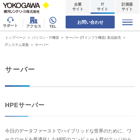
企業
IT
計測器
サイト
サイト
サイト
お問い合わせ
サポート
アクセス
TEL
トップページ
>
パソコン・IT機器
>
サーバー (ITインフラ機器) 新品販売
>
ITシステム基盤
>
サーバー
サーバー
HPEサーバー
今日のデータファーストでハイブリッドな世界のために、ワ
ークロードを最適化したHPEのコンピュート群がエッジから