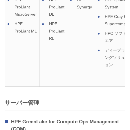
ProLiant
ProLiant
Synergy
System
MicroServer
DL
HPE Cray EX
HPE
HPE
Supercomput
ProLiant ML
ProLiant
HPC ソフト
RL
エア
ディープラー
ングソリュー
ョン
サーバー管理
HPE GreenLake for Compute Ops Management
(COM)