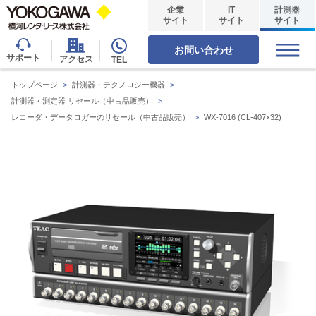
企業
IT
計測器
サイト
サイト
サイト
お問い合わせ
サポート
アクセス
TEL
トップページ
>
計測器・テクノロジー機器
>
計測器・測定器 リセール（中古品販売）
>
レコーダ・データロガーのリセール（中古品販売）
>
WX-7016 (CL-407×32)