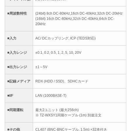
■周波数特性
(24bit) 8ch DC-80kHz,16ch DC-40kHz,32ch DC-20kHz
(16bit) 16ch DC-80kHz,32ch DC-40kHz,64ch DC-
20kHz
■入力
AC/ DCカップリング, ICP (TEDS対応)
■入力レンジ
±0.1, 0.2, 0.5, 1, 2, 5, 10, 20V
■出力レンジ
±1～5V
■記録メディア
RDX (HDD / SSD)、SDHCカード
■I/F
LAN (1000BASE-T)
■同期運転
最大2ユニット (最大256ch)
※ TZ-WXSY1同期ケーブル (1m) 別途注文
■その他
CL407 (BNC-BNCケーブル, 1.5m) ×32本付き