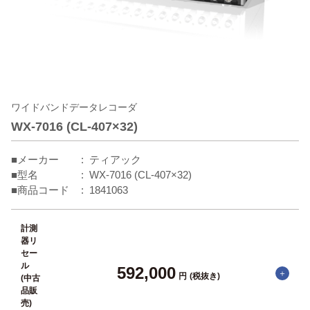
ワイドバンドデータレコーダ
WX-7016 (CL-407×32)
■メーカー
ティアック
■型名
WX-7016 (CL-407×32)
■商品コード
1841063
計測
器リ
セー
ル
592,000
円
(税抜き)
(中古
品販
売)