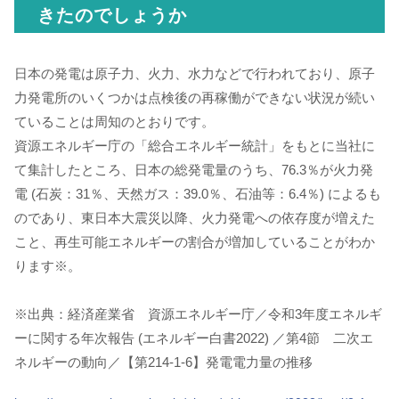
きたのでしょうか
日本の発電は原子力、火力、水力などで行われており、原子
力発電所のいくつかは点検後の再稼働ができない状況が続い
ていることは周知のとおりです。
資源エネルギー庁の「総合エネルギー統計」をもとに当社に
て集計したところ、日本の総発電量のうち、76.3％が火力発
電 (石炭：31％、天然ガス：39.0％、石油等：6.4％) によるも
のであり、東日本大震災以降、火力発電への依存度が増えた
こと、再生可能エネルギーの割合が増加していることがわか
ります※。
※出典：経済産業省 資源エネルギー庁／令和3年度エネルギ
ーに関する年次報告 (エネルギー白書2022) ／第4節 二次エ
ネルギーの動向／【第214-1-6】発電電力量の推移