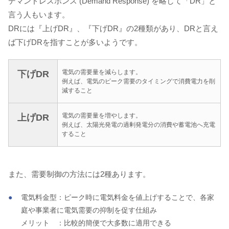
デマンドレスポンス (Demand Response) を略して「DR」と
言う人もいます。
DRには『上げDR』、『下げDR』の2種類があり、DRと言え
ば下げDRを指すことが多いようです。
電気の需要量を減らします。
下げDR
例えば、電気のピーク需要のタイミングで消費電力を削
減すること
電気の需要量を増やします。
上げDR
例えば、太陽光発電の過剰発電分の消費や蓄電池へ充電
すること
また、需要制御の方法には2種あります。
電気料金型：ピーク時に電気料金を値上げすることで、各家
庭や事業者に電気需要の抑制を促す仕組み
メリット ：比較的簡便で大多数に適用できる