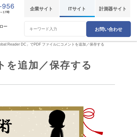
企業
サイト
IT
サイト
計測器
サイト
～17時
ロー
お問い合わせ
Conduct
a
search
robat Reader DC」でPDF ファイルにコメントを追加／保存する
メントを追加／保存する