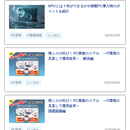
NPUとは？何ができるかや搭載PC導入時のポ
イントを紹介
PC管理
IT基礎知識
レンタル
2025/11/05
情シスの叫び！ PC業務のリアル ～IT環境の
見直しで運用改革～ 解決編
PC管理
レンタル
2025/09/30
情シスの叫び！ PC業務のリアル ～IT環境の
見直しで運用改革～
課題認識編
PC管理
レンタル
2025/09/30