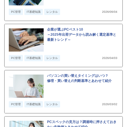
PC管理
IT基礎知識
レンタル
2026/06/04
企業が選ぶPCベスト10
～2025年出荷データから読み解く選定基準と
最新トレンド～
PC管理
IT基礎知識
レンタル
2026/04/03
パソコンの買い替えタイミングはいつ？
修理・買い替えの判断基準とあわせて紹介
PC管理
IT基礎知識
レンタル
2026/03/02
PCスペックの見方は？調達時に押さえておき
たい失敗例とあわせて紹介