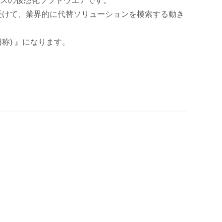
開発したKVMベースの仮想化ソフトウエアです。
高騰を受けて、業界的に代替ソリューションを模索する動き
e (旧称) 』になります。