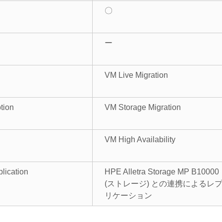
〇
ー
VM Live Migration
tion
VM Storage Migration
VM High Availability
lication
HPE Alletra Storage MP B10000
(ストレージ) との連携によるレ
リケーション