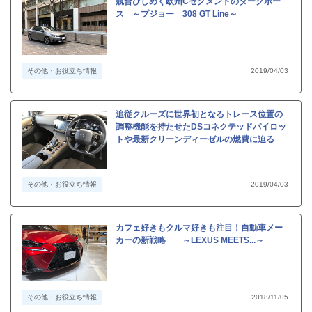
競合ひしめく欧州Cセグメントのダークホー
ス ～プジョー 308 GT Line～
その他・お役立ち情報
2019/04/03
追従クルーズに世界初となるトレース位置の
調整機能を持たせたDSコネクテッドパイロッ
トや最新クリーンディーゼルの燃費に迫る
その他・お役立ち情報
2019/04/03
カフェ好きもクルマ好きも注目！自動車メー
カーの新戦略 ～LEXUS MEETS...～
その他・お役立ち情報
2018/11/05