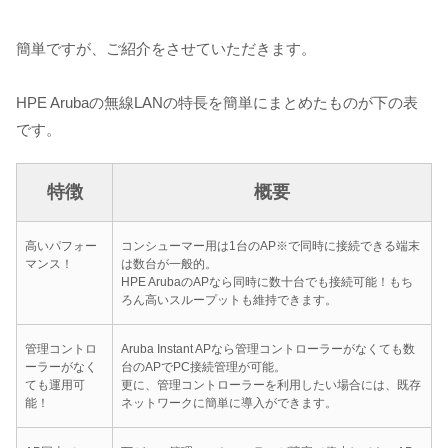
簡単ですが、ご紹介をさせていただきます。
HPE Arubaの無線LANの特長を簡単にまとめたものが下の表
です。
特徴
概要
高いパフォー
コンシューマー用は1台のAP※で同時に接続できる端末
マンス！
は数台が一般的。
HPE ArubaのAPなら同時に数十台でも接続可能！もち
ろん高いスループットも維持できます。
管理コントロ
Aruba Instant APなら管理コントローラーがなくても数
ーラーがなく
台のAPでPC接続管理が可能。
ても運用可
更に、管理コントローラーを利用したい場合には、既存
能！
ネットワークに簡単に導入ができます。