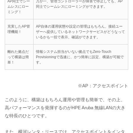
AP同士でシー
万が一、管理コントローラーが障害で停止しても、AP
ムレスにロー
同士でシームレスにローミングができます。
ミング！
充実したAP管
AP自体の運用状態や設定の管理はもちろん、接続ユー
理機能！
ザーへ提供しているネットワークサービスがどうなって
いるかも一括で表示、確認ができます。
離れた拠点だ
情報システム担当がいない拠点でもZero-Touch
って構築は簡
Provisioningで迅速に、かつ簡単に設定、構築が可能で
単！
す。
※AP：アクセスポイント
このように、構築はもちろん運用や管理も簡単で、その上、
高パフォーマンスを発揮するのがHPE Aruba 無線LANの大き
な特長のひとつです。
また、横河レンタ・リースでは、アクセスポイントをインタ