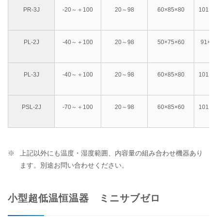
PR-3J
-20～＋100
20～98
60×85×80
101×1
PL-2J
-40～＋100
20～98
50×75×60
91×1
PL-3J
-40～＋100
20～98
60×85×80
101×1
PSL-2J
-70～＋100
20～98
60×85×60
101×1
上記以外にも温度・湿度範囲、内容量の組み合わせ機器あり
ます。別途お問い合わせください。
小型超低温恒温器 ミニサブゼロ