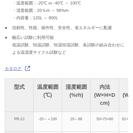
・温度範囲：-20℃ or -40℃ ～ 100℃
・湿度範囲：20％rh ～ 98%rh
・内容量：120L ～ 800L
信頼性、性能、操作性、安全性、省エネルギーに配慮
幅広い試験に利用可能
低温試験、恒温試験、恒温恒湿試験、各試験の組み合わせに
よる温湿度サイクル試験など
カタログ
型式
温度範囲
湿度範囲
内法
(℃)
(%rh)
(W×H×D
(W
cm)
c
PR-2J
-20～＋100
20～98
50×75×60
91×１