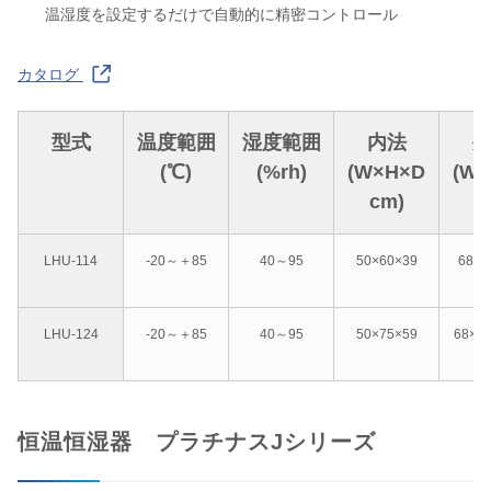
温湿度を設定するだけで自動的に精密コントロール
カタログ
型式
温度範囲
湿度範囲
内法
(℃)
(%rh)
(W×H×D
(W
cm)
c
LHU-114
-20～＋85
40～95
50×60×39
68×1
LHU-124
-20～＋85
40～95
50×75×59
68×1
恒温恒湿器 プラチナスJシリーズ