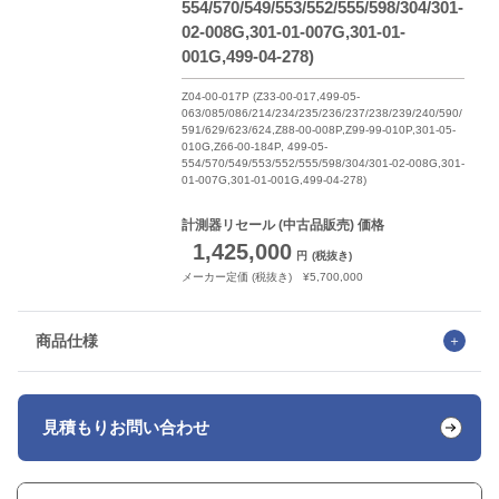
554/570/549/553/552/555/598/304/301-
02-008G,301-01-007G,301-01-
001G,499-04-278)
Z04-00-017P (Z33-00-017,499-05-
063/085/086/214/234/235/236/237/238/239/240/590/
591/629/623/624,Z88-00-008P,Z99-99-010P,301-05-
010G,Z66-00-184P, 499-05-
554/570/549/553/552/555/598/304/301-02-008G,301-
01-007G,301-01-001G,499-04-278)
計測器リセール
(中古品販売) 価格
1,425,000
円
(税抜き)
メーカー定価 (税抜き) ¥5,700,000
商品仕様
見積もり
お問い合わせ