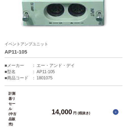
イベントアンプユニット
AP11-105
■メーカー
エー・アンド・デイ
■型名
AP11-105
■商品コード
1801075
計測
器リ
セー
ル
14,000
円
(税抜き)
(中古
品販
売)