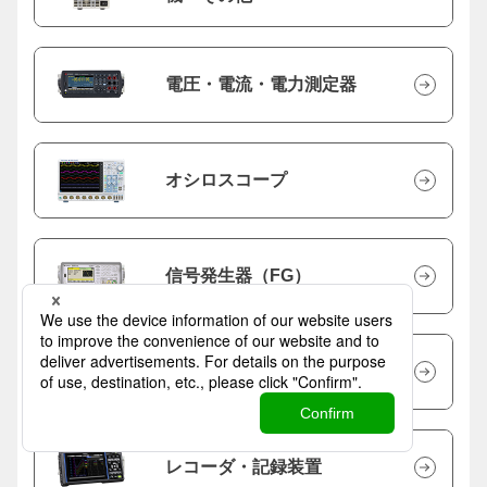
電圧・電流・電力測定器
オシロスコープ
信号発生器（FG）
回路素子測定器
レコーダ・記録装置