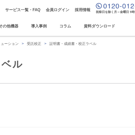
サービス一覧・FAQ
会員ログイン
採用情報
祝祭日を除く月～金曜日 9時
その他機器
導入事例
コラム
資料ダウンロード
リューション
>
受託校正
>
証明書・成績書・校正ラベル
ラベル