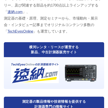
リー、及び関連する部品を約1700点以上ラインアップする
「
速納.com
」、
測定器の基礎・原理、測定セミナーから、市場動向・展示
会・インタビュー記事までオリジナルコンテンツ多数の
「
TechEyesOnline
」も運営しています。
横河レンタ・リースが運営する
新品、中古計測器販売サイト
測定器の製品情報や技術情報を提供する
計測器専門の情報サイト