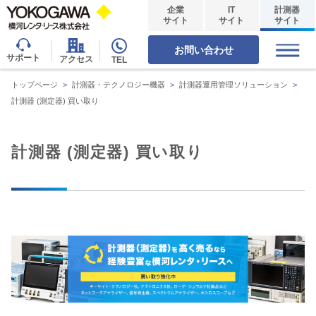
企業
IT
計測器
サイト
サイト
サイト
お問い合わせ
サポート
アクセス
TEL
トップページ
>
計測器・テクノロジー機器
>
計測器運用管理ソリューション
>
計測器 (測定器) 買い取り
計測器 (測定器) 買い取り