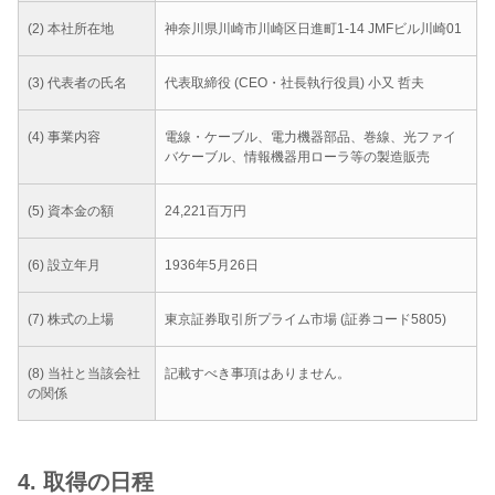
(2) 本社所在地
神奈川県川崎市川崎区日進町1-14 JMFビル川崎01
(3) 代表者の氏名
代表取締役 (CEO・社長執行役員) 小又 哲夫
(4) 事業内容
電線・ケーブル、電力機器部品、巻線、光ファイ
バケーブル、情報機器用ローラ等の製造販売
(5) 資本金の額
24,221百万円
(6) 設立年月
1936年5月26日
(7) 株式の上場
東京証券取引所プライム市場 (証券コード5805)
(8) 当社と当該会社
記載すべき事項はありません。
の関係
4. 取得の日程