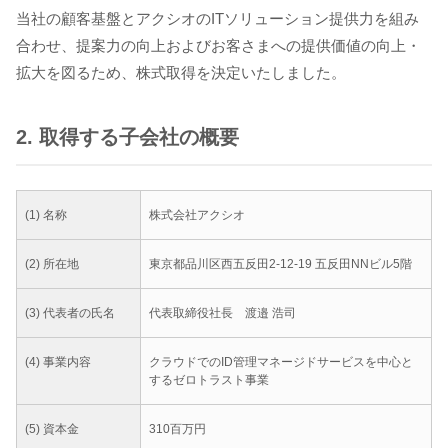
当社の顧客基盤とアクシオのITソリューション提供力を組み
合わせ、提案力の向上およびお客さまへの提供価値の向上・
拡大を図るため、株式取得を決定いたしました。
2. 取得する子会社の概要
(1) 名称
株式会社アクシオ
(2) 所在地
東京都品川区西五反田2-12-19 五反田NNビル5階
(3) 代表者の氏名
代表取締役社長 渡邉 浩司
(4) 事業内容
クラウドでのID管理マネージドサービスを中心と
するゼロトラスト事業
(5) 資本金
310百万円