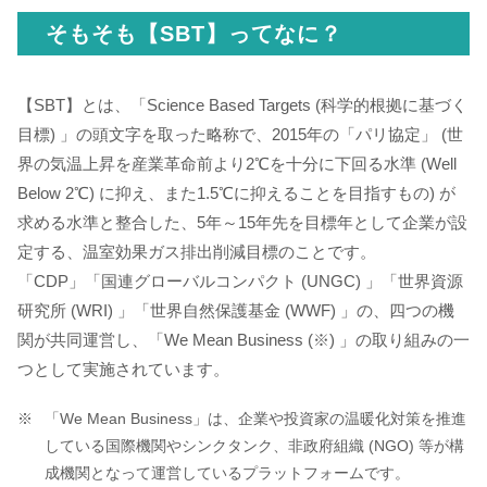
そもそも【SBT】ってなに？
【SBT】とは、「Science Based Targets (科学的根拠に基づく
目標) 」の頭文字を取った略称で、2015年の「パリ協定」 (世
界の気温上昇を産業革命前より2℃を十分に下回る水準 (Well
Below 2℃) に抑え、また1.5℃に抑えることを目指すもの) が
求める水準と整合した、5年～15年先を目標年として企業が設
定する、温室効果ガス排出削減目標のことです。
「CDP」「国連グローバルコンパクト (UNGC) 」「世界資源
研究所 (WRI) 」「世界自然保護基金 (WWF) 」の、四つの機
関が共同運営し、「We Mean Business (※) 」の取り組みの一
つとして実施されています。
「We Mean Business」は、企業や投資家の温暖化対策を推進
している国際機関やシンクタンク、非政府組織 (NGO) 等が構
成機関となって運営しているプラットフォームです。