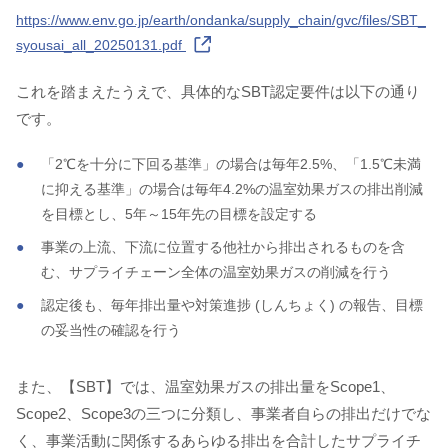
https://www.env.go.jp/earth/ondanka/supply_chain/gvc/files/SBT_
syousai_all_20250131.pdf
これを踏まえたうえで、具体的なSBT認定要件は以下の通り
です。
「2℃を十分に下回る基準」の場合は毎年2.5%、「1.5℃未満
に抑える基準」の場合は毎年4.2%の温室効果ガスの排出削減
を目標とし、5年～15年先の⽬標を設定する
事業の上流、下流に位置する他社から排出されるものを含
む、サプライチェーン全体の温室効果ガスの削減を行う
認定後も、毎年排出量や対策進捗 (しんちょく) の報告、目標
の妥当性の確認を行う
また、【SBT】では、温室効果ガスの排出量をScope1、
Scope2、Scope3の三つに分類し、事業者自らの排出だけでな
く、事業活動に関係するあらゆる排出を合計したサプライチ