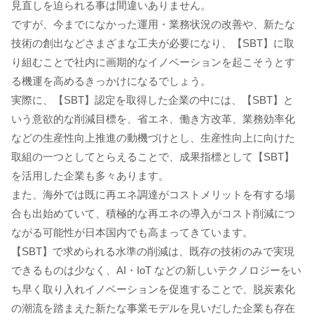
見直しを迫られる事は間違いありません。
ですが、今までになかった運用・業務状況の改善や、新たな
技術の創出などさまざまな工夫が必要になり、【SBT】に取
り組むことで社内に画期的なイノベーションを起こそうとす
る機運を高めるきっかけになるでしょう。
実際に、【SBT】認定を取得した企業の中には、【SBT】と
いう意欲的な削減目標を、省エネ、働き方改革、業務効率化
などの生産性向上推進の動機づけとし、生産性向上に向けた
取組の一つとしてとらえることで、成果指標として【SBT】
を活用した企業も多々あります。
また、海外では既に再エネ調達がコストメリットを有する場
合も出始めていて、積極的な再エネの導入がコスト削減につ
ながる可能性が日本国内でも高まってきています。
【SBT】で求められる水準の削減は、既存の技術のみで実現
できるものは少なく、AI・IoT などの新しいテクノロジーをい
ち早く取り入れイノベーションを促進することで、脱炭素化
の潮流を踏まえた新たな事業モデルを見いだした企業も存在