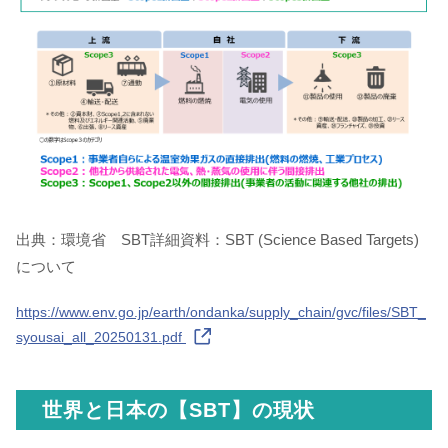
出典：環境省 SBT詳細資料：SBT (Science Based Targets)
について
https://www.env.go.jp/earth/ondanka/supply_chain/gvc/files/SBT_
syousai_all_20250131.pdf
世界と日本の【SBT】の現状