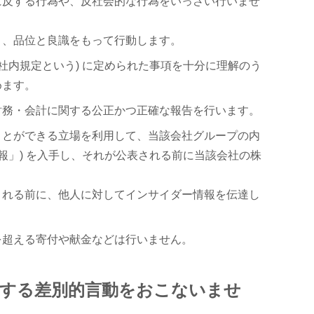
に反する行為や、反社会的な行為をいっさい行いませ
と、品位と良識をもって行動します。
社内規定という) に定められた事項を十分に理解のう
めます。
財務・会計に関する公正かつ正確な報告を行います。
ことができる立場を利用して、当該会社グループの内
報」) を入手し、それが公表される前に当該会社の株
される前に、他人に対してインサイダー情報を伝達し
を超える寄付や献金などは行いません。
関する差別的言動をおこないませ