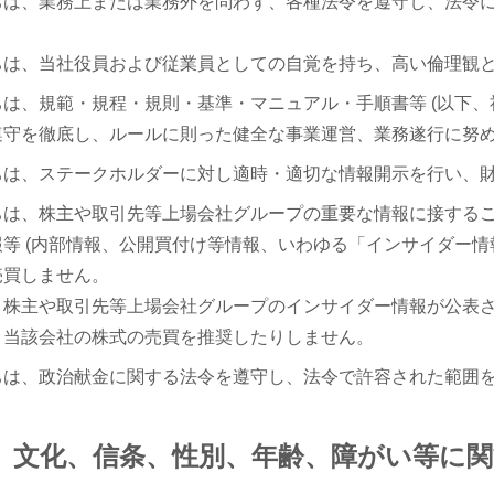
ちは、業務上または業務外を問わず、各種法令を遵守し、法令
ちは、当社役員および従業員としての自覚を持ち、高い倫理観
ちは、規範・規程・規則・基準・マニュアル・手順書等 (以下、
遵守を徹底し、ルールに則った健全な事業運営、業務遂行に努
ちは、ステークホルダーに対し適時・適切な情報開示を行い、
ちは、株主や取引先等上場会社グループの重要な情報に接する
報等 (内部情報、公開買付け等情報、いわゆる「インサイダー情
売買しません。
、株主や取引先等上場会社グループのインサイダー情報が公表
、当該会社の株式の売買を推奨したりしません。
ちは、政治献金に関する法令を遵守し、法令で許容された範囲
国籍、文化、信条、性別、年齢、障がい等に