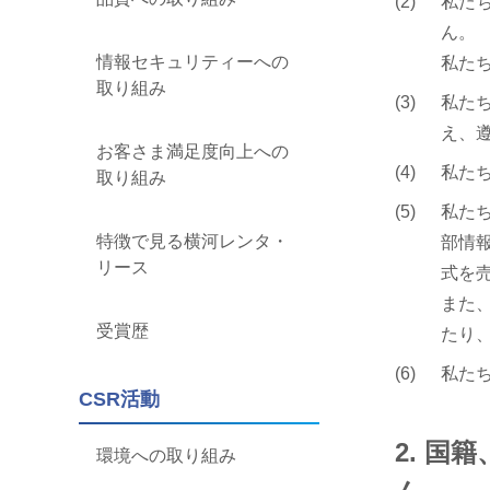
私た
ん。
情報セキュリティーへの
私た
取り組み
私た
え、
お客さま満足度向上への
私た
取り組み
私た
特徴で見る横河レンタ・
部情
リース
式を
また
受賞歴
たり
私た
CSR活動
2. 
環境への取り組み