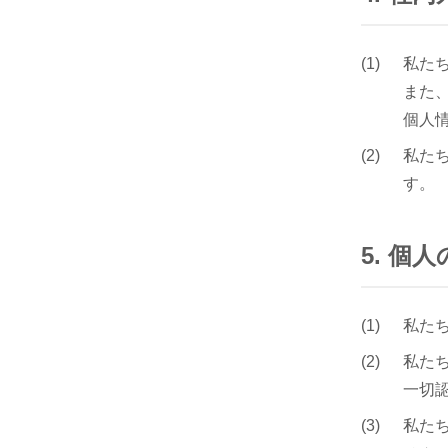
私た
また
個人
私た
す。
5. 
私た
私た
一切
私た