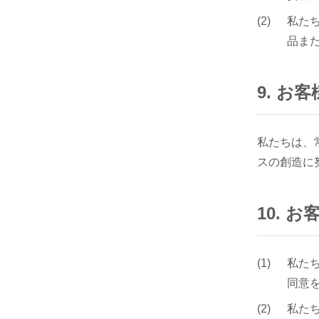
私た
品ま
9. 
私たちは、
スの創造に
10.
私た
同意
私た