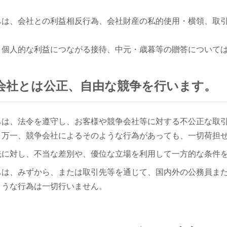
。
ちは、会社との利益相反行為、会社財産の私的使用・横領、取
。
、個人的な利益につながる接待、中元・歳暮等の贈答について
競争会社とは公正、自由な競争を行います。
ちは、法令を遵守し、お客様や競争会社等に対する不公正な取
、万一、競争会社によるそのような行為があっても、一切荷担
先に対し、不当な差別や、優位な立場を利用して一方的な条件
ちは、みずから、または取引先等を通じて、国内外の公務員ま
ような行為は一切行いません。