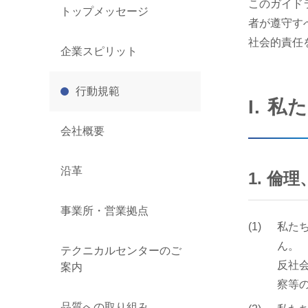
このガイド
トップメッセージ
者が遵守す
社会的責任
企業スピリット
行動規範
I. 
会社概要
沿革
1. 
事業所・営業拠点
私た
ん。
テクニカルセンターのご
反社
案内
察等
品質への取り組み