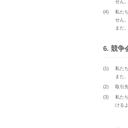
せん
私た
せん
また
6. 
私た
また
取引
私た
ける