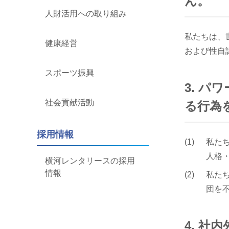
ん。
人財活用への取り組み
私たちは、
健康経営
および性自
スポーツ振興
3. 
社会貢献活動
る行為
採用情報
私た
人格
横河レンタリースの採用
情報
私た
団を
4. 