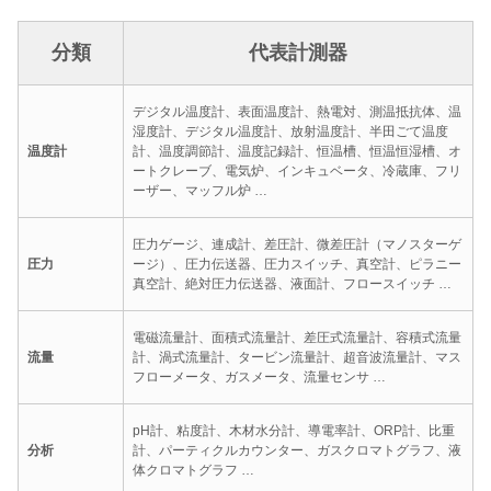
分類
代表計測器
デジタル温度計、表面温度計、熱電対、測温抵抗体、温
湿度計、デジタル温度計、放射温度計、半田ごて温度
温度計
計、温度調節計、温度記録計、恒温槽、恒温恒湿槽、オ
ートクレーブ、電気炉、インキュベータ、冷蔵庫、フリ
ーザー、マッフル炉 …
圧力ゲージ、連成計、差圧計、微差圧計（マノスターゲ
圧力
ージ）、圧力伝送器、圧力スイッチ、真空計、ピラニー
真空計、絶対圧力伝送器、液面計、フロースイッチ …
電磁流量計、面積式流量計、差圧式流量計、容積式流量
流量
計、渦式流量計、タービン流量計、超音波流量計、マス
フローメータ、ガスメータ、流量センサ …
pH計、粘度計、木材水分計、導電率計、ORP計、比重
分析
計、パーティクルカウンター、ガスクロマトグラフ、液
体クロマトグラフ …