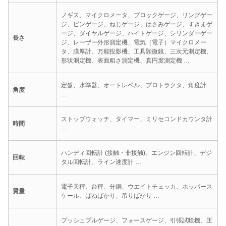
ノギス、マイクロメータ、ブロックゲージ、リングゲー
ジ、ピンゲージ、ねじゲージ、はさみゲージ、すきまゲ
ージ、ダイヤルゲージ、ハイトゲージ、シリンダーゲー
長さ
ジ、レーザー外形測定機、電気（電子）マイクロメー
タ、膜厚計、万能投影機、工具顕微鏡、三次元測定機、
形状測定機、表面粗さ測定機、真円度測定機 …
定盤、水準器、オートレベル、プロトラクタ、角度計
角度
…
ストップウォッチ、タイマー、ミリセコンドカウンタ計
時間
…
ハンディ回転計 (接触・非接触)、エンジン回転計、デジ
回転
タル回転計、ライン速度計 …
電子天秤、台秤、分銅、ウエイトチェッカ、ホッパース
質量
ケール、ばねばかり、吊りばかり …
プッシュプルゲージ、フォースゲージ、引張試験機、圧