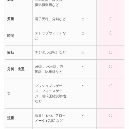
恒温恒湿槽など
質量
電子天秤、分銅など
△
〇
ストップウォッチな
△
〇
時間
ど
回転
デジタル回転計など
△
〇
pH計、水分計、粘
×
〇
分析・比重
度計、比重計など
プッシュプルゲー
×
〇
ジ、フォースゲー
力
ジ、引張圧縮試験機
など
流量計 (水)、フロー
×
〇
流量
メータ (気体) など