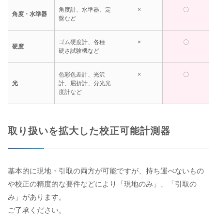
角度計、水準器、定
×
〇
角度・水準器
盤など
ゴム硬度計、各種
×
〇
硬度
硬さ試験機など
色彩色差計、光沢
×
〇
光
計、屈折計、分光光
度計など
取り扱いを拡大した校正可能計測器
基本的に現地・引取の両方が可能ですが、持ち運べないもの
や校正の精度的な要件などにより「現地のみ」、「引取の
み」があります。
ご了承ください。