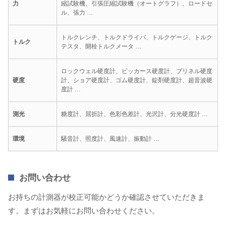
力
縮試験機、引張圧縮試験機（オートグラフ）、ロードセ
ル、張力 …
トルクレンチ、トルクドライバ、トルクゲージ、トルク
トルク
テスタ、開栓トルクメータ …
ロックウェル硬度計、ビッカース硬度計、ブリネル硬度
硬度
計、ショア硬度計、ゴム硬度計、錠剤硬度計、超音波硬
度計 …
測光
糖度計、屈折計、色彩色差計、光沢計、分光硬度計 …
環境
騒音計、照度計、風速計、振動計 …
お問い合わせ
お持ちの計測器が校正可能かどうか確認させていただきま
す。まずはお気軽にお問い合わせください。