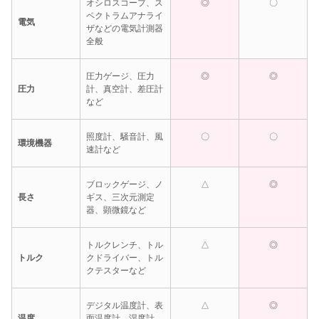
オシロスコープ、ス
◎
〇
ペクトラムアナライ
電気
ザなどの電気計測器
全般
圧力ゲージ、圧力
◎
◎
圧力
計、真空計、差圧計
など
照度計、騒音計、風
〇
〇
環境機器
速計など
ブロックゲージ、ノ
△
◎
長さ
ギス、三次元測定
器、顕微鏡など
トルクレンチ、トル
△
◎
トルク
クドライバー、トル
クテスターなど
デジタル温度計、表
△
◎
温度
面温度計、湿度計、