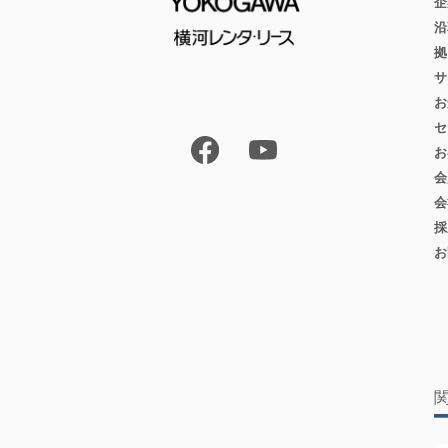
企
沿
拠
サ
お
セ
お
会
会
採
お