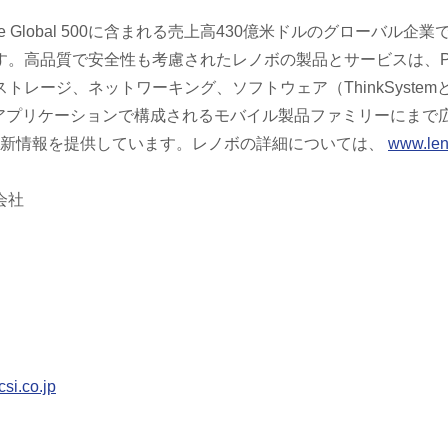
ortune Global 500に含まれる売上高430億米ドルのグロ
高品質で安全性も考慮されたレノボの製品とサービスは、PC（
ージ、ネットワーキング、ソフトウェア（ThinkSystemとTh
ト、アプリケーションで構成されるモバイル製品ファミリーにまで
enovo）で最新情報を提供しています。レノボの詳細については、
www.len
会社
si.co.jp