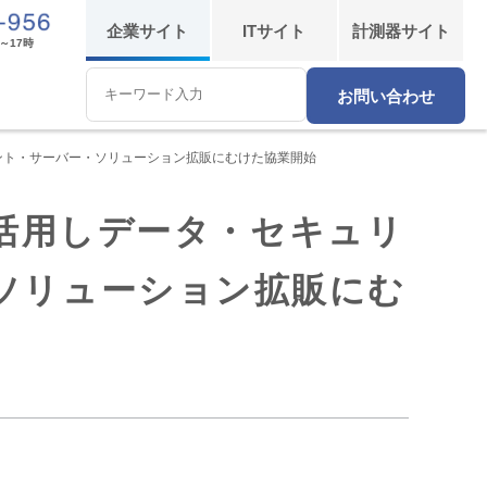
企業
サイト
IT
サイト
計測器
サイト
～17時
お問い合わせ
Conduct
a
search
クライアント・サーバー・ソリューション拡販にむけた協業開始
ageを活用しデータ・セキュリ
ソリューション拡販にむ