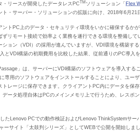
TM
タ・リースが開発したデータレスPC
ソリューション「
Flex 
ト・サーバー・ソリューションの拡販に向け、2018年6月2
ントPC上のデータ・セキュリティ環境をいかに確保するかが
ばずリモート接続で効率よく業務を遂行できる環境を整備して
ション（VDI）の採用が進んでいますが、VDI環境を構築す
入とVDI構築の初期費用を比較した結果、従前通りのPC導入
ace Passage」は、サーバーにVDI構築のソフトウェアを導
に専用のソフトウェアをインストールすることにより、ユーザー
ストレージに保存できます。クライアントPC内にデータを保存
、データ処理自体はPCのメインメモリ上で行うため、レスポ
」を搭載したLenovo PCでの動作検証およびLenovo ThinkS
クチャーサイト「太鼓判シリーズ」としてWEBで公開を開始しま