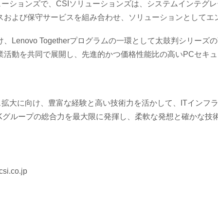
ーションズで、CSIソリューションズは、システムインテグ
スおよび保守サービスを組み合わせ、ソリューションとしてエ
enovo Togetherプログラムの一環として太鼓判シリー
業活動を共同で展開し、先進的かつ価格性能比の高いPCセキ
ス拡大に向け、豊富な経験と高い技術力を活かして、ITインフ
SKグループの総合力を最大限に発揮し、柔軟な発想と確かな技
i.co.jp