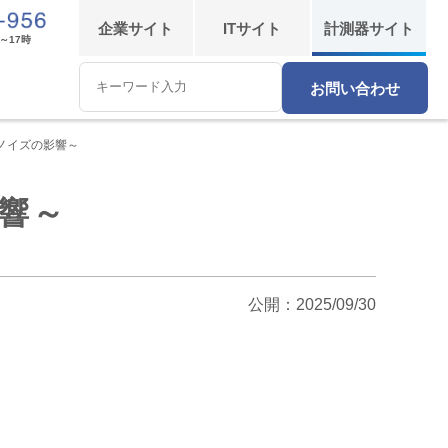
企業
サイト
IT
サイト
計測器
サイト
～17時
お問い合わせ
Conduct
a
search
ノイズの影響～
響～
公開：
2025/09/30