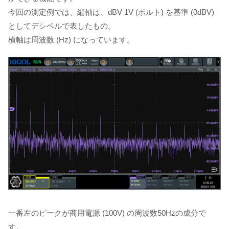
今回の測定例では、縦軸は、dBV 1V (ボルト) を基準 (0dBV)
としてデシベルで表したもの。
横軸は周波数 (Hz) になっています。
一番左のピークが商用電源 (100V) の周波数50Hzの成分で
す。