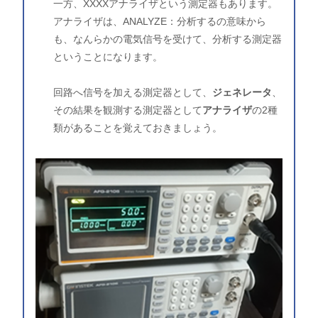
一方、XXXXアナライザという測定器もあります。
アナライザは、ANALYZE：分析するの意味から
も、なんらかの電気信号を受けて、分析する測定器
ということになります。
回路へ信号を加える測定器として、
ジェネレータ
、
その結果を観測する測定器として
アナライザ
の2種
類があることを覚えておきましょう。