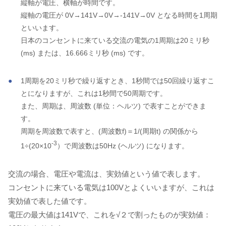
縦軸が電圧、横軸が時間です。
縦軸の電圧が 0V→141V→0V→-141V→0V となる時間を1周期
といいます。
日本のコンセントに来ている交流の電気の1周期は20ミリ秒
(ms) または、16.666ミリ秒 (ms) です。
1周期を20ミリ秒で繰り返すとき、1秒間では50回繰り返すこ
とになりますが、これは1秒間で50周期です。
また、周期は、周波数 (単位：ヘルツ) で表すことができま
す。
周期を周波数で表すと、(周波数f)＝1/(周期t) の関係から
-3
1÷(20×10
）で周波数は50Hz (ヘルツ) になります。
交流の場合、電圧や電流は、実効値という値で表します。
コンセントに来ている電気は100Vとよくいいますが、これは
実効値で表した値です。
電圧の最大値は141Vで、これを√２で割ったものが実効値：