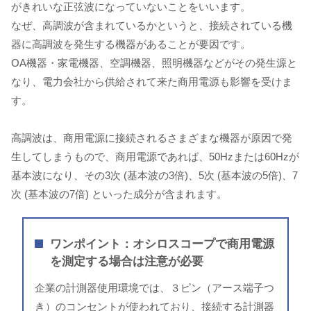
がきれいな正弦波になっていないことをいいます。
なぜ、高調波が含まれているかというと、接続されている機
器に高調波を発生する機器があることが要因です。
OA機器・家電機器、空調機器、照明機器などがその発生源と
なり、電力会社から供給されて来た商用電源も影響を受けま
す。
高調波は、商用電源に接続されるさまざまな機器が原因で発
生してしまうもので、商用電源であれば、50Hzまたは60Hzが
基本波になり、その3次 (基本波の3倍)、5次 (基本波の5倍)、7
次 (基本波の7倍) といった成分が含まれます。
ワンポイント：オシロスコープで商用電源
を測定する場合は注意が必要
企業の計測器使用環境では、３ピン（アース端子つ
き）のコンセントが使われており、接続する計測器