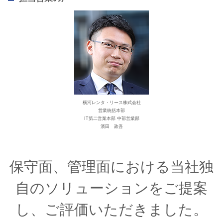
横河レンタ・リース株式会社
営業統括本部
IT第二営業本部 中部営業部
濱田 政吾
保守面、管理面における当社独
自のソリューションをご提案
し、
ご評価いただきました。