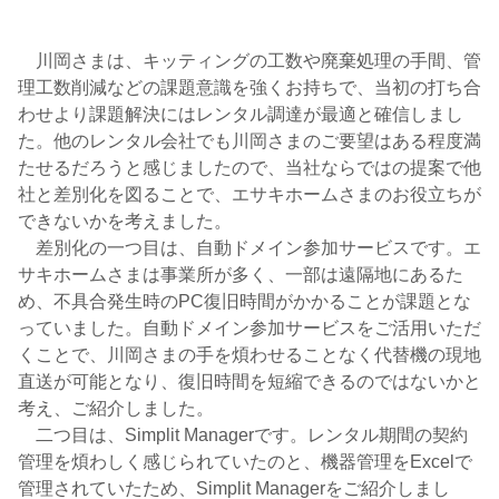
川岡さまは、キッティングの工数や廃棄処理の手間、管
理工数削減などの課題意識を強くお持ちで、当初の打ち合
わせより課題解決にはレンタル調達が最適と確信しまし
た。他のレンタル会社でも川岡さまのご要望はある程度満
たせるだろうと感じましたので、当社ならではの提案で他
社と差別化を図ることで、エサキホームさまのお役立ちが
できないかを考えました。
差別化の一つ目は、自動ドメイン参加サービスです。エ
サキホームさまは事業所が多く、一部は遠隔地にあるた
め、不具合発生時のPC復旧時間がかかることが課題とな
っていました。自動ドメイン参加サービスをご活用いただ
くことで、川岡さまの手を煩わせることなく代替機の現地
直送が可能となり、復旧時間を短縮できるのではないかと
考え、ご紹介しました。
二つ目は、Simplit Managerです。レンタル期間の契約
管理を煩わしく感じられていたのと、機器管理をExcelで
管理されていたため、Simplit Managerをご紹介しまし