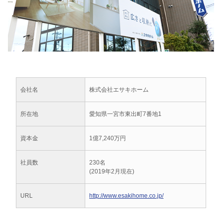
会社名
株式会社エサキホーム
所在地
愛知県一宮市東出町7番地1
資本金
1億7,240万円
社員数
230名
(2019年2月現在)
URL
http://www.esakihome.co.jp/