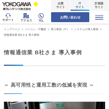
企業
IT
計測器
サイト
サイト
サイト
お問い合わせ
サポート
アクセス
TEL
トップページ
>
パソコン・IT機器
>
導入事例（IT）
>
システムの導入事例
>
情報通信業 B社さま 導入事例
情報通信業 B社さま 導入事例
～ 高可用性と運用工数の低減を実現 ～