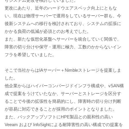
りシステム更改を検討していました。
更改にあたり、近年のハードウエアスペック向上にともな
い、現在は物理サーバーで運用をしているサーバー群も、今
後新システムへの移行を検討されており、システムの拡張に
かかる負荷の低減が必須とのお考えでした。
また、新たな仮想化基盤へサーバーを統合していく関係で、
障害の切り分けや保守・運用に極力、工数のかからないイン
フラを希望していました。
そこで当社からはIAサーバー＋Nimbleストレージを提案しま
した。
他企業からはハイパーコンバージドインフラ構成や、vSAN構
成で提案をうけていたなか、サーバーとストレージを区分す
ることで今後の拡張性を簡易的にし、障害時の切り分け判断
が容易に対応できることが採用のポイントとなりました。
また、バックアップソフトにHPE製品との親和性の高い
Veeam および InfoSightによる耐障害性の高い構成での提案を