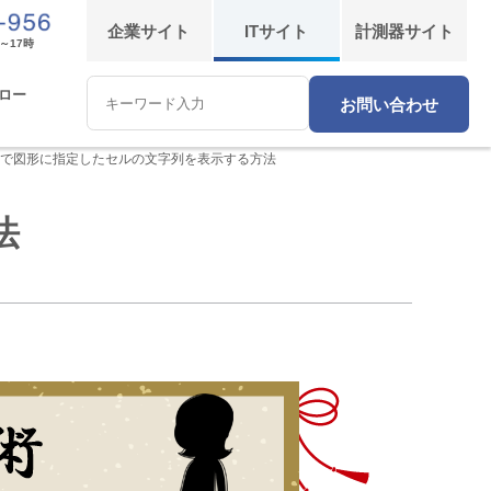
企業
サイト
IT
サイト
計測器
サイト
～17時
ロー
お問い合わせ
Conduct
a
search
el で図形に指定したセルの文字列を表示する方法
法