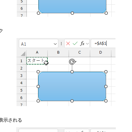
ク
に表示される