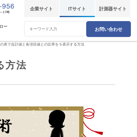
企業
サイト
IT
サイト
計測器
サイト
～17時
ロー
お問い合わせ
Conduct
a
search
el の表で合計値と各項目値との比率を％表示する方法
る方法