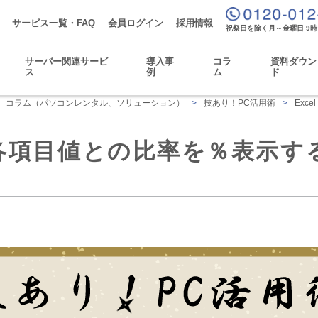
サービス一覧・FAQ
会員ログイン
採用情報
祝祭日を除く月～金曜日 9時
サーバー関連サービ
導入事
コラ
資料ダウン
ス
例
ム
ド
コラム（パソコンレンタル、ソリューション）
>
技あり！PC活用術
>
Exc
値と各項目値との比率を％表示す