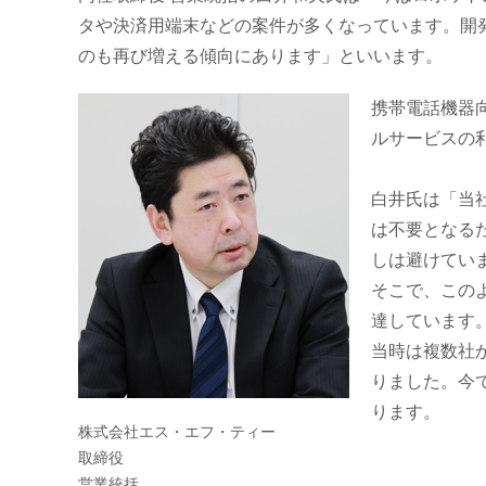
タや決済用端末などの案件が多くなっています。開発
のも再び増える傾向にあります」といいます。
携帯電話機器
ルサービスの
白井氏は「当
は不要となる
しは避けてい
そこで、この
達しています
当時は複数社
りました。今
ります。
株式会社エス・エフ・ティー
取締役
営業統括