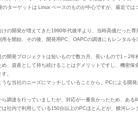
のターゲットは Linux ベースのものが中心ですが、最近で
向けの開発が増えてきた1990年代後半より、当時高価だった
利用を開始、その後、開発用PC、OAPCの調達にもレンタルを
社の開発プロジェクトは短いもので数カ月、長いもので1～2年
ため、資産として持ち続けることはデメリットですし、機密保
ます。
ような当社のニーズにマッチしていることから、PCによる開発が
。
から調達を行っていましたが、対応が一番良かったため、ある
では社内で利用している150台以上のPCほとんどが、横河レン