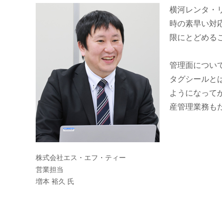
横河レンタ・
時の素早い対
限にとどめる
管理面について
タグシールとは
ようになって
産管理業務も
株式会社エス・エフ・ティー
営業担当
増本 裕久 氏