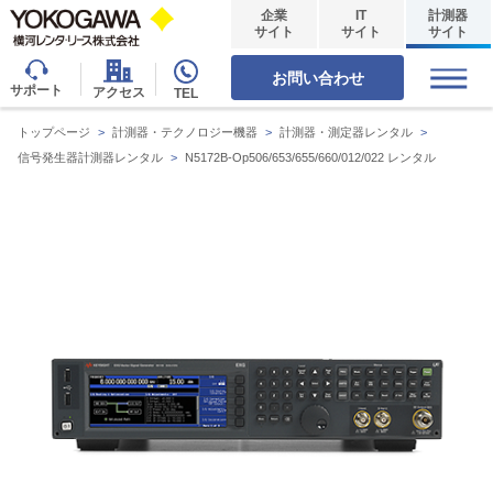
企業
IT
計測器
サイト
サイト
サイト
お問い合わせ
サポート
アクセス
TEL
トップページ
>
計測器・テクノロジー機器
>
計測器・測定器レンタル
>
信号発生器計測器レンタル
>
N5172B-Op506/653/655/660/012/022 レンタル