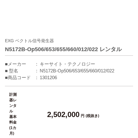
EXG ベクトル信号発生器
N5172B-Op506/653/655/660/012/022 レンタル
■メーカー
キーサイト・テクノロジー
■ 型名
N5172B-Op506/653/655/660/012/022
■商品コード
1301206
計測
器レ
ンタ
ル
2,502,000
円
(税抜き)
基本
料金
(1カ
月)