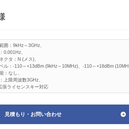
様
範囲：9kHz～3GHz、
0.001Hz、
ネクタ：N (メス)、
ル：-110～+13dBm (9kHz～10MHz)、-110～+18dBm (10M
機能：なし、
03：上限周波数3GHz、
：拡張ライセンスキー対応
見積もり・お問い合わせ