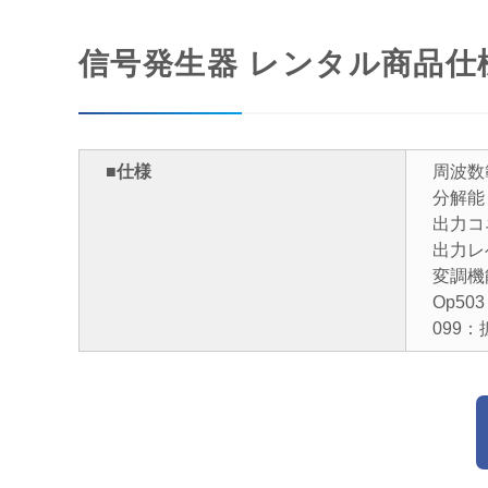
信号発生器 レンタル商品仕
■仕様
周波数
分解能：
出力コ
出力レベ
変調
Op5
099