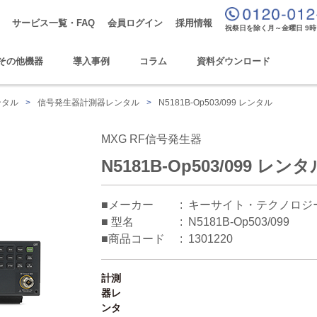
サービス一覧・FAQ
会員ログイン
採用情報
祝祭日を除く月～金曜日 9時
その他機器
導入事例
コラム
資料ダウンロード
ンタル
>
信号発生器計測器レンタル
>
N5181B-Op503/099 レンタル
MXG RF信号発生器
N5181B-Op503/099 レンタ
■メーカー
キーサイト・テクノロジ
■ 型名
N5181B-Op503/099
■商品コード
1301220
計測
器レ
ンタ