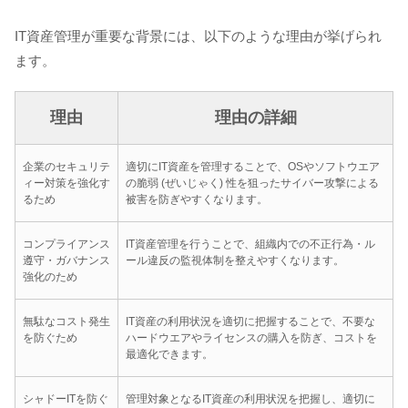
IT資産管理が重要な背景には、以下のような理由が挙げられ
ます。
理由
理由の詳細
企業のセキュリテ
適切にIT資産を管理することで、OSやソフトウエア
ィー対策を強化す
の脆弱 (ぜいじゃく) 性を狙ったサイバー攻撃による
るため
被害を防ぎやすくなります。
コンプライアンス
IT資産管理を行うことで、組織内での不正行為・ル
遵守・ガバナンス
ール違反の監視体制を整えやすくなります。
強化のため
無駄なコスト発生
IT資産の利用状況を適切に把握することで、不要な
を防ぐため
ハードウエアやライセンスの購入を防ぎ、コストを
最適化できます。
シャドーITを防ぐ
管理対象となるIT資産の利用状況を把握し、適切に