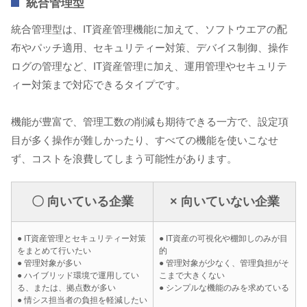
統合管理型
統合管理型は、IT資産管理機能に加えて、ソフトウエアの配
布やパッチ適用、セキュリティー対策、デバイス制御、操作
ログの管理など、IT資産管理に加え、運用管理やセキュリテ
ィー対策まで対応できるタイプです。
機能が豊富で、管理工数の削減も期待できる一方で、設定項
目が多く操作が難しかったり、すべての機能を使いこなせ
ず、コストを浪費してしまう可能性があります。
〇 向いている企業
× 向いていない企業
● IT資産管理とセキュリティー対策
● IT資産の可視化や棚卸しのみが目
をまとめて行いたい
的
● 管理対象が多い
● 管理対象が少なく、管理負担がそ
● ハイブリッド環境で運用してい
こまで大きくない
る、または、拠点数が多い
● シンプルな機能のみを求めている
● 情シス担当者の負担を軽減したい