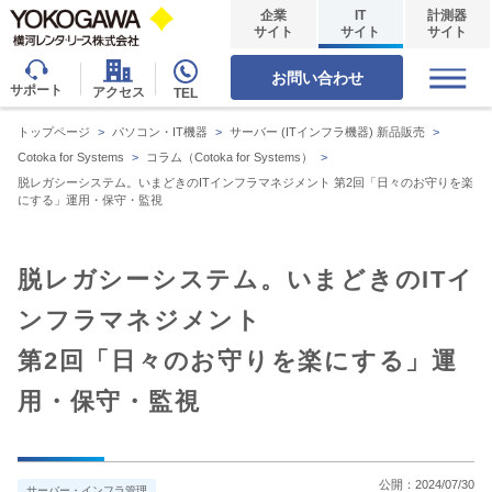
企業
IT
計測器
サイト
サイト
サイト
お問い合わせ
サポート
アクセス
TEL
トップページ
>
パソコン・IT機器
>
サーバー (ITインフラ機器) 新品販売
>
Cotoka for Systems
>
コラム（Cotoka for Systems）
>
脱レガシーシステム。いまどきのITインフラマネジメント 第2回「日々のお守りを楽
にする」運用・保守・監視
脱レガシーシステム。いまどきのITイ
ンフラマネジメント
第2回「日々のお守りを楽にする」運
用・保守・監視
公開：
2024/07/30
サーバー・インフラ管理