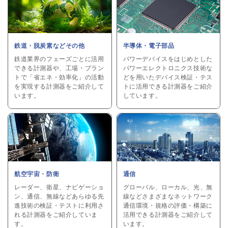
鉄道・脱炭素などその他
半導体・電子部品
鉄道業界のフェーズごとに活用
パワーデバイスをはじめとした
できる計測器や、工場・プラン
パワーエレクトロニクス技術な
トで「省エネ・効率化」の活動
どを用いたデバイス検証・テス
を実現する計測器をご紹介して
トに活用できる計測器をご紹介
います。
しています。
航空宇宙・防衛
通信
レーダー、衛星、ナビゲーショ
グローバル、ローカル、光、無
ン、通信、無線などあらゆる先
線などさまざまなネットワーク
進技術の検証・テストに利用さ
通信環境・規格の評価・構築に
れる計測器をご紹介していま
活用できる計測器をご紹介して
す。
います。