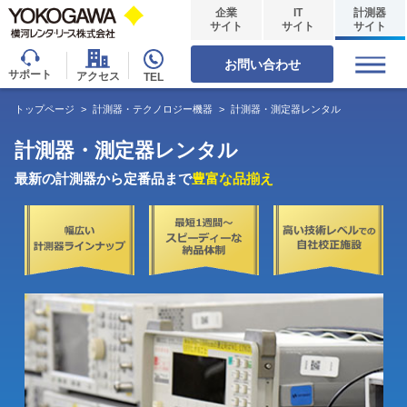
企業
IT
計測器
サイト
サイト
サイト
お問い合わせ
サポート
アクセス
TEL
トップページ
>
計測器・テクノロジー機器
>
計測器・測定器レンタル
計測器・測定器レンタル
最新の計測器から定番品まで
豊富な品揃え