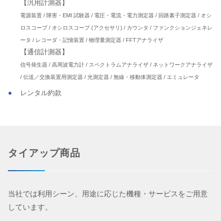
【汎用計測器】
電源装置 / 障害・EMI 試験器 / 電圧・電流・電力測定器 / 回路素子測定器 / オシ
ロスコープ / オシロスコープ (アクセサリ) / カウンタ / ファンクションジェネレ
ータ / レコーダ・記憶装置 / 物理量測定器 / FFTアナライザ
【通信計測器】
信号発生器 / 高周波電力計 / スペクトラムアナライザ / ネットワークアナライザ
/ 伝送／交換装置用測定器 / 光測定器 / 無線・移動体測定器 / エミュレータ
レンタル約款
タイアップ商品
当社では利用シーン、用途に応じた機種・サービスをご用意
しています。